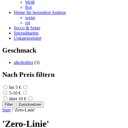
Weiß
Rot
Weine für besondere Anlässe
weiss
rot
Secco & Sekte
Spezialitaeten
Unkategorisiert
Geschmack
alkoholfrei
(3)
Nach Preis filtern
bis 5 €
5-10 €
über 10 €
Filter
Zurücksetzen
Start
/ 'Zero-Linie'
'Zero-Linie'