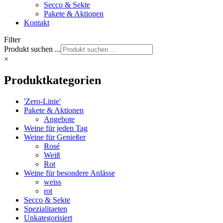
Secco & Sekte
Pakete & Aktionen
Kontakt
Filter
Produkt suchen ...
×
Produktkategorien
'Zero-Linie'
Pakete & Aktionen
Angebote
Weine für jeden Tag
Weine für Genießer
Rosé
Weiß
Rot
Weine für besondere Anlässe
weiss
rot
Secco & Sekte
Spezialitaeten
Unkategorisiert