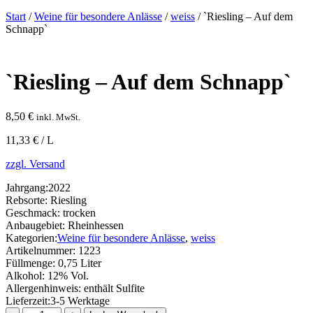
Start
/
Weine für besondere Anlässe
/
weiss
/ `Riesling – Auf dem
Schnapp`
`Riesling – Auf dem Schnapp`
8,50
€
inkl. MwSt.
11,33 € / L
zzgl. Versand
Jahrgang:
2022
Rebsorte:
Riesling
Geschmack:
trocken
Anbaugebiet:
Rheinhessen
Kategorien:
Weine für besondere Anlässe
,
weiss
Artikelnummer:
1223
Füllmenge:
0,75 Liter
Alkohol:
12% Vol.
Allergenhinweis:
enthält Sulfite
Lieferzeit:
3-5 Werktage
`Riesling